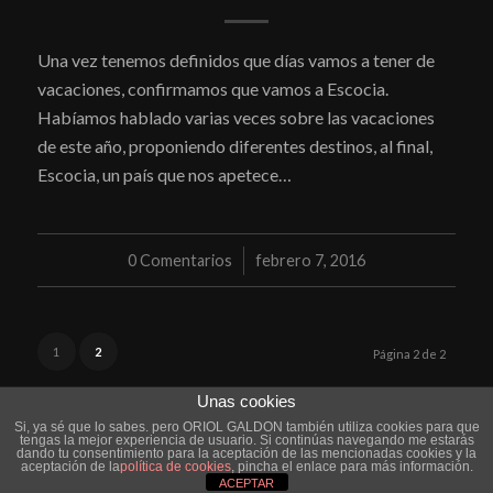
Una vez tenemos definidos que días vamos a tener de
vacaciones, confirmamos que vamos a Escocia.
Habíamos hablado varias veces sobre las vacaciones
de este año, proponiendo diferentes destinos, al final,
Escocia, un país que nos apetece…
0 Comentarios
/
febrero 7, 2016
1
2
Página 2 de 2
Unas cookies
Si, ya sé que lo sabes. pero ORIOL GALDON también utiliza cookies para que
tengas la mejor experiencia de usuario. Si continúas navegando me estarás
dando tu consentimiento para la aceptación de las mencionadas cookies y la
aceptación de la
política de cookies
, pincha el enlace para más información.
© Copyright - ORIOL GALDON
ACEPTAR