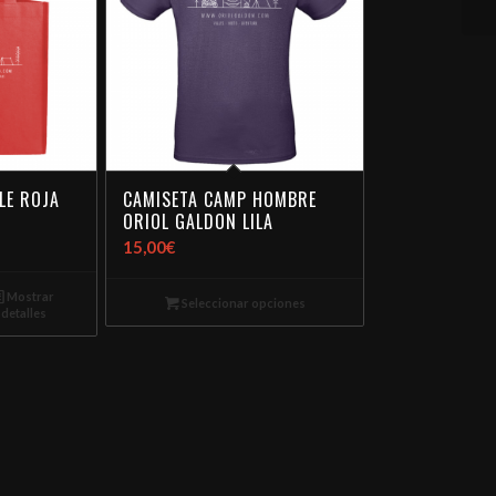
LE ROJA
HOMBRE
CAMISETA CAMP HOMBRE
CAMISETA CAMP MUJER
JO
ORIOL GALDON LILA
ORIOL GALDON AZUL
15,00
15,00
€
€
Mostrar
pciones
Seleccionar opciones
Seleccionar opciones
detalles