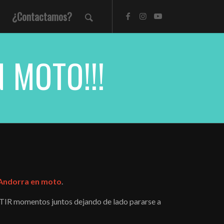
¿Contactamos?
 MOTO!!!
Andorra en moto
.
TIR momentos juntos dejando de lado pararse a