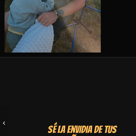
Burbuja en el sector del
camper?