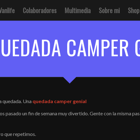
Vanlife
Colaboradores
Multimedia
Sobre mi
Shop
UEDADA CAMPER 
una quedada. Una
quedada camper genial
pasado un fin de semana muy divertido. Gente con la misma pasión
ro que repetimos.